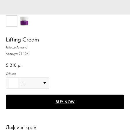
Lifting Cream
Juliette Armand
Артикул:
21-104
5 310
р.
Объем
50
BUY NOW
Лифтинг крем