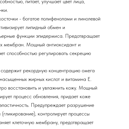
обностью, питает, улучшает цвет лица,
нки.
осточки - богатое полифенолами и линолевой
ктивизирует липидный обмен и
рьерные функции эпидермиса. Предотвращает
ых мембран. Мощный антиоксидант и
ет способностью регулировать секрецию
- содержит рекордную концентрацию омега
енасыщенных жирных кислот и витамина Е.
ро восстановить и увлажнить кожу. Мощный
лирует процесс обновления, придает коже
, эластичность. Предупреждает разрушение
 (гликирование), контролирует процессы
аняет клеточную мембрану, предотвращает