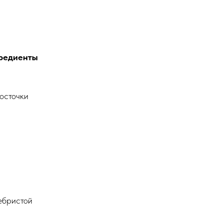
редиенты
осточки
ебристой