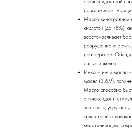
антиоксидантной спос
разглаживает морщи
Масло виноградной к
кислотой (до 78%), а
восстанавливает ба
разрушение клеточн
регенератор. Облада
сальных желез.
Инка – инчи масло 
масел (3,6,9), полин
Масло способно быст
антиоксидант, стиму
плотность, упругость
коллагеновых волокон
кератинизации, сохр