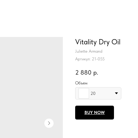
Vitality Dry Oil
Juliette Armand
Артикул:
21-055
2 880
р.
Объем
20
BUY NOW