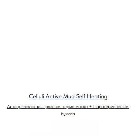
Celluli Active Mud Self Heating
Антицеллюлитная грязевая термо маска + Паратермическая
бумага