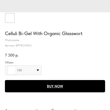
Celluli Bi-Gel With Organic Glasswort
Phytoceane
Артикул:
BPFBOV805
7 300
р.
Объем
150
BUY NOW