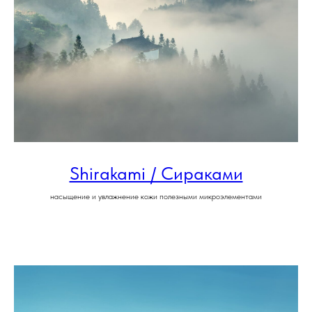
Shirakami / Сираками
насыщение и увлажнение кожи полезными микроэлементами