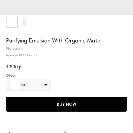
Purifying Emulsion With Organic Mate
Phytoceane
Артикул:
BPFFAV203
4 800
р.
Объем
50
BUY NOW