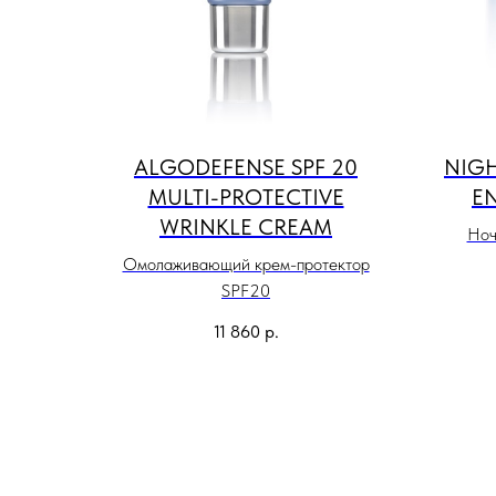
ALGODEFENSE SPF 20
NIG
MULTI-PROTECTIVE
E
WRINKLE CREAM
Ноч
Омолаживающий крем-протектор
SPF20
11 860
р.