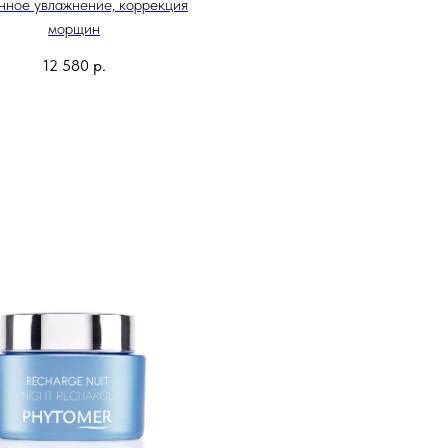
нное увлажнение, коррекция
морщин
12 580
р.