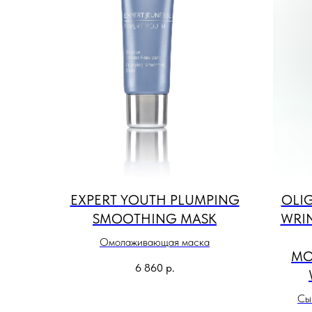
EXPERT YOUTH PLUMPING
OLI
SMOOTHING MASK
WRI
Омолаживающая маска
MO
6 860
р.
Сы