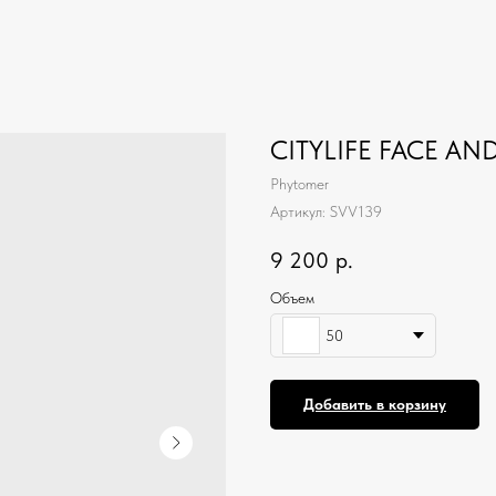
CITYLIFE FACE A
Phytomer
Артикул:
SVV139
9 200
р.
Объем
50
Добавить в корзину