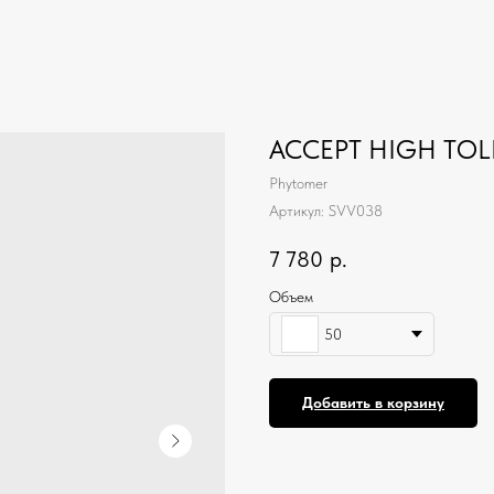
ACCEPT HIGH TO
Phytomer
Артикул:
SVV038
7 780
р.
Объем
50
Добавить в корзину