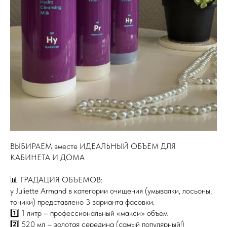
ВЫБИРАЕМ вместе ИДЕАЛЬНЫЙ ОБЪЕМ ДЛЯ
КАБИНЕТА И ДОМА
📊 ГРАДАЦИЯ ОБЪЕМОВ:
у Juliette Armand в категории очищения (умывалки, лосьоны,
тоники) представлено 3 варианта фасовки:
1️⃣ 1 литр – профессиональный «макси» объем
2️⃣ 520 мл – золотая середина (самый популярный!)